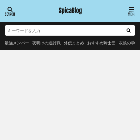
SpicaBlog
最強メンバー
夜明けの追討戦
外伝まとめ
おすすめ騎士団
灰狼の学級