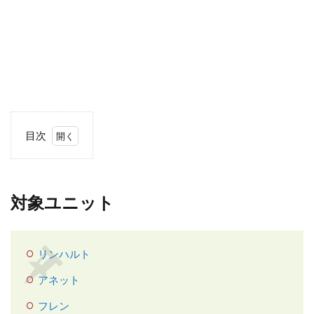
目次
1
対
象
対象ユニット
ユ
ニ
ッ
ト
リンハルト
2
アネット
個
フレン
人