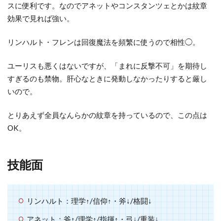
ト
スに便利です。なのでアネットやコンスタンツェとかは紋章
に
効果で見れば強い。
つ
い
リンハルト・フレンは回復魔法を頻繁に使うので相性◯。
て
ユーリスも悪くはないですが、「まれに反撃不可」を期待し
7
すぎるのも禁物。肝心なときに発動しなかったりすると厳し
ル
いので。
ー
ト
とりあえず全員なんらかの紋章を持っているので、この点は
別
考
OK。
察
7.1
技能面
紅花
7.2
銀雪
リンハルト：理学↑/信仰↑・斧↓/格闘↓
7.3
アネット：斧↑/理学↑/指揮↑・弓↓/重装↓