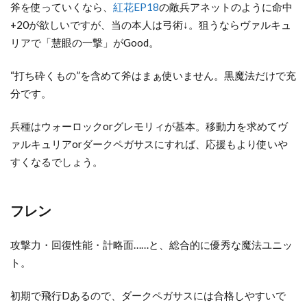
斧を使っていくなら、
紅花EP18
の敵兵アネットのように命中
+20が欲しいですが、当の本人は弓術↓。狙うならヴァルキュ
リアで「慧眼の一撃」がGood。
“打ち砕くもの”を含めて斧はまぁ使いません。黒魔法だけで充
分です。
兵種はウォーロックorグレモリィが基本。移動力を求めてヴ
ァルキュリアorダークペガサスにすれば、応援もより使いや
すくなるでしょう。
フレン
攻撃力・回復性能・計略面……と、総合的に優秀な魔法ユニッ
ト。
初期で飛行Dあるので、ダークペガサスには合格しやすいで