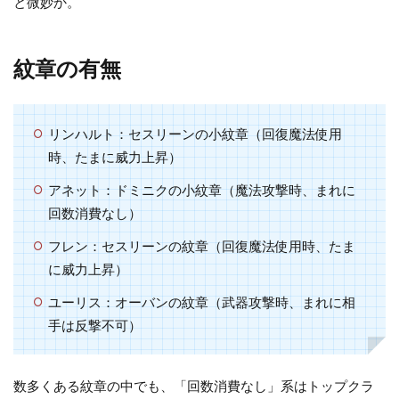
と微妙か。
リン
ハル
ト
紋章の有無
5.2
アネ
リンハルト：セスリーンの小紋章（回復魔法使用
ット
時、たまに威力上昇）
5.3
アネット：ドミニクの小紋章（魔法攻撃時、まれに
フレ
回数消費なし）
ン
フレン：セスリーンの紋章（回復魔法使用時、たま
5.4
に威力上昇）
ユー
リス
ユーリス：オーバンの紋章（武器攻撃時、まれに相
6
手は反撃不可）
ス
カ
数多くある紋章の中でも、「回数消費なし」系はトップクラ
ウ