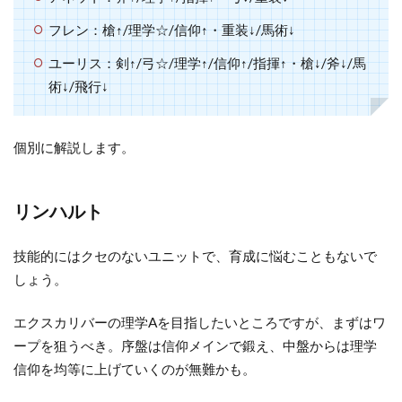
蒼月
フレン：槍↑/理学☆/信仰↑・重装↓/馬術↓
7.4
ユーリス：剣↑/弓☆/理学↑/信仰↑/指揮↑・槍↓/斧↓/馬
翠風
術↓/飛行↓
8
お
個別に解説します。
わ
り
に
リンハルト
技能的にはクセのないユニットで、育成に悩むこともないで
しょう。
エクスカリバーの理学Aを目指したいところですが、まずはワ
ープを狙うべき。序盤は信仰メインで鍛え、中盤からは理学
信仰を均等に上げていくのが無難かも。