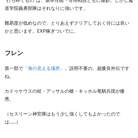
“打ち砕くもの”は、基本性能・専用戦技ともに微妙。しかし魔
道学院義勇部隊はそれなりに強いです。
難易度が低めなので、とりあえずクリアしておく分には良い
かと思います。EXP稼ぎついでに。
フレン
第一部で
「海の見える場所」
。説明不要の、超優良外伝です
ね。
カドゥケウスの杖・アッサルの槍・キッホル竜騎兵団が優
秀。
（セスリーン神官隊はもう少し強くしてもよかったので
は……）