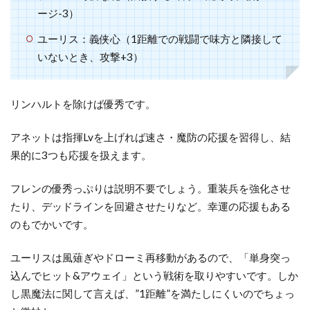
ージ-3）
4.2
ユーリス：義侠心（1距離での戦闘で味方と隣接して
アネ
ット
いないとき、攻撃+3）
4.3
フレ
リンハルトを除けば優秀です。
ン
アネットは指揮Lvを上げれば速さ・魔防の応援を習得し、結
4.4
果的に3つも応援を扱えます。
ユー
リス
フレンの優秀っぷりは説明不要でしょう。重装兵を強化させ
5
たり、デッドラインを回避させたりなど。幸運の応援もある
外
のもでかいです。
伝
マ
ユーリスは風薙ぎやドローミ再移動があるので、「単身突っ
ッ
込んでヒット&アウェイ」という戦術を取りやすいです。しか
プ
し黒魔法に関して言えば、”1距離”を満たしにくいのでちょっ
5.1