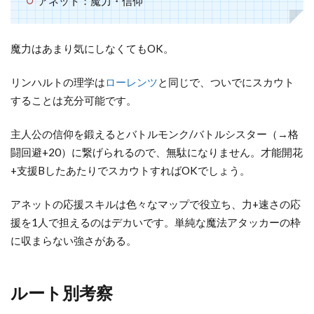
アネット：魔力・信仰
魔力はあまり気にしなくてもOK。
リンハルトの理学は
ローレンツ
と同じで、ついでにスカウト
することは充分可能です。
主人公の信仰を鍛えるとバトルモンク/バトルシスター（→格
闘回避+20）に繋げられるので、無駄になりません。才能開花
+支援BしたあたりでスカウトすればOKでしょう。
アネットの応援スキルは色々なマップで役立ち、力+速さの応
援を1人で担えるのはデカいです。単純な魔法アタッカーの枠
に収まらない強さがある。
ルート別考察