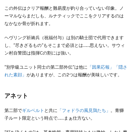
この外伝はクリア報酬と難易度が釣り合っていない印象。ノ
ーマルならまだしも、ルナティックでここをクリアするのは
なかなか骨が折れます。
ヘヴリング祈祷兵（祝福付与）は別の騎士団で代用できます
し、”尽きざるもの”もそこまで必須とは……思えない。サウィ
ン村自警団は指揮Cの割には強い。
“別学級ユニット同士の第二部外伝”は他に
「因果応報」
「隠さ
れた素顔」
がありますが、この2つは報酬が美味しいです。
アネット
第二部で
ギルベルト
と共に
「フォドラの風見鶏たち」
。青獅
子ルート限定という時点で……まぁ仕方ない。