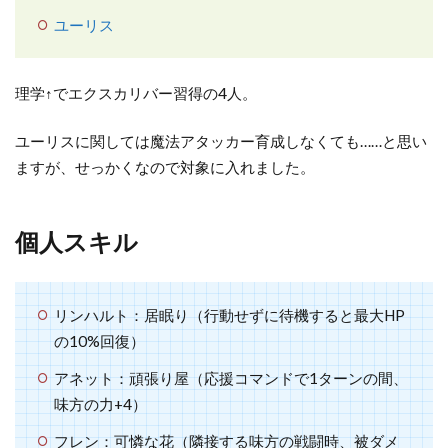
ス
ユーリス
キ
ル
理学↑でエクスカリバー習得の4人。
3
紋
ユーリスに関しては魔法アタッカー育成しなくても……と思い
章
ますが、せっかくなので対象に入れました。
の
有
無
個人スキル
4
技
能
リンハルト：居眠り（行動せずに待機すると最大HP
面
の10%回復）
4.1
アネット：頑張り屋（応援コマンドで1ターンの間、
リン
味方の力+4）
ハル
フレン：可憐な花（隣接する味方の戦闘時、被ダメ
ト