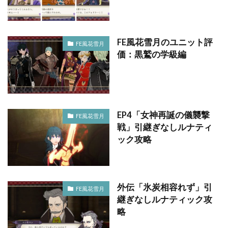
FE風花雪月のユニット評
FE風花雪月
価：黒鷲の学級編
EP4「女神再誕の儀襲撃
FE風花雪月
戦」引継ぎなしルナティ
ック攻略
外伝「氷炭相容れず」引
FE風花雪月
継ぎなしルナティック攻
略