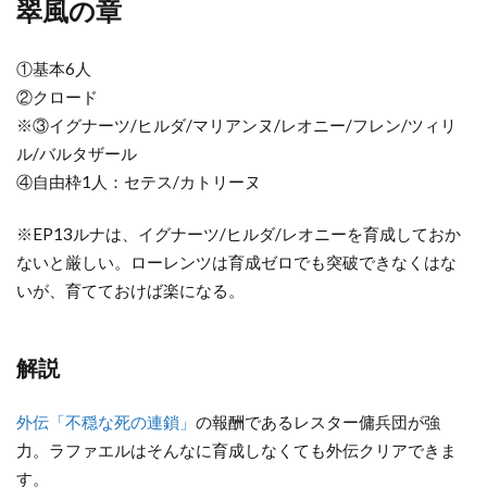
翠風の章
①基本6人
②クロード
※③イグナーツ/ヒルダ/マリアンヌ/レオニー/フレン/ツィリ
ル/バルタザール
④自由枠1人：セテス/カトリーヌ
※EP13ルナは、イグナーツ/ヒルダ/レオニーを育成しておか
ないと厳しい。ローレンツは育成ゼロでも突破できなくはな
いが、育てておけば楽になる。
解説
外伝「不穏な死の連鎖」
の報酬であるレスター傭兵団が強
力。ラファエルはそんなに育成しなくても外伝クリアできま
す。