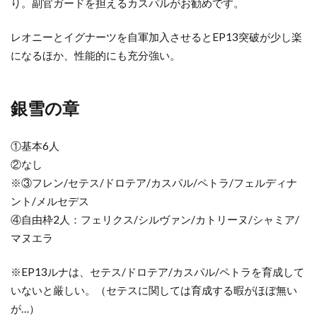
り。副官ガードを担えるカスパルがお勧めです。
レオニーとイグナーツを自軍加入させるとEP13突破が少し楽
になるほか、性能的にも充分強い。
銀雪の章
①基本6人
②なし
※③フレン/セテス/ドロテア/カスパル/ペトラ/フェルディナ
ント/メルセデス
④自由枠2人：フェリクス/シルヴァン/カトリーヌ/シャミア/
マヌエラ
※EP13ルナは、セテス/ドロテア/カスパル/ペトラを育成して
いないと厳しい。（セテスに関しては育成する暇がほぼ無い
が…）