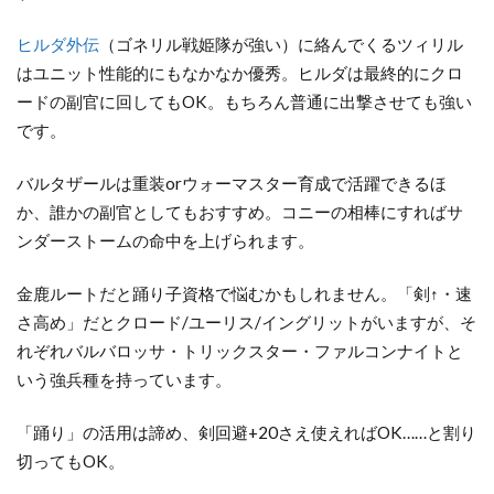
ヒルダ外伝
（ゴネリル戦姫隊が強い）に絡んでくるツィリル
はユニット性能的にもなかなか優秀。ヒルダは最終的にクロ
ードの副官に回してもOK。もちろん普通に出撃させても強い
です。
バルタザールは重装orウォーマスター育成で活躍できるほ
か、誰かの副官としてもおすすめ。コニーの相棒にすればサ
ンダーストームの命中を上げられます。
金鹿ルートだと踊り子資格で悩むかもしれません。「剣↑・速
さ高め」だとクロード/ユーリス/イングリットがいますが、そ
れぞれバルバロッサ・トリックスター・ファルコンナイトと
いう強兵種を持っています。
「踊り」の活用は諦め、剣回避+20さえ使えればOK……と割り
切ってもOK。