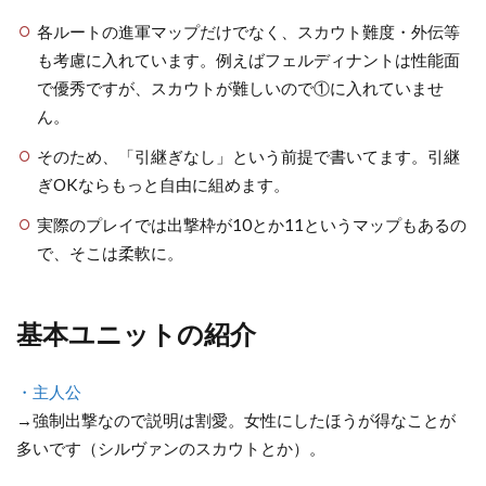
雪
各ルートの進軍マップだけでなく、スカウト難度・外伝等
の
も考慮に入れています。例えばフェルディナントは性能面
章
で優秀ですが、スカウトが難しいので①に入れていませ
4.1
ん。
解説
そのため、「引継ぎなし」という前提で書いてます。引継
5
ぎOKならもっと自由に組めます。
蒼
実際のプレイでは出撃枠が10とか11というマップもあるの
月
で、そこは柔軟に。
の
章
5.1
基本ユニットの紹介
解説
6
・主人公
翠
→強制出撃なので説明は割愛。女性にしたほうが得なことが
風
多いです（シルヴァンのスカウトとか）。
の