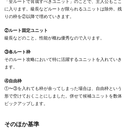
「全ルートで育成すべきユニット」のことで、主人公もここ
本
に入ります。級長などルートが限られるユニットは除外。残
ユ
りの枠を②以降で埋めていきます。
ニ
ッ
②ルート固定ユニット
ト
級長などのこと。性能が概ね優秀なので入ります。
の
紹
③各ルート枠
介
そのルート攻略において特に活躍するユニットを入れていき
3
ます。
紅
花
④自由枠
の
①〜③を入れても枠が余ってしまった場合は、自由枠という
章
形で空けておくことにしました。併せて候補ユニットを数体
3.1
ピックアップします。
解説
4
そのほか基準
銀