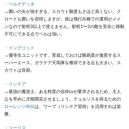
章
・ベルナデッタ
→囲いの矢が強すぎる、スカウト難度もさほど高くない。ク
6.1
ロードも囲いを習得しますが、彼は飛行兵種での運用がメイ
解説
ンなので射程3以上で使えません。射程1〜2の敵を安全に移動
不可にできる点でベルは強い。
・イングリット
→優等生ユニットです。育成しておけば難易度が激変するス
ーパーエース。ガラテア天馬隊を獲得できる点も大きい。ス
カウトは容易。
・リシテア
→最強の魔道士。ある程度の信仰Lvが要求されるため、主人
公を早めに才能開花させましょう。テュルソスを得るための
ローレンツ外伝
は、ワープ（リシテア習得）を活用すれば楽
勝。
・ユーリス