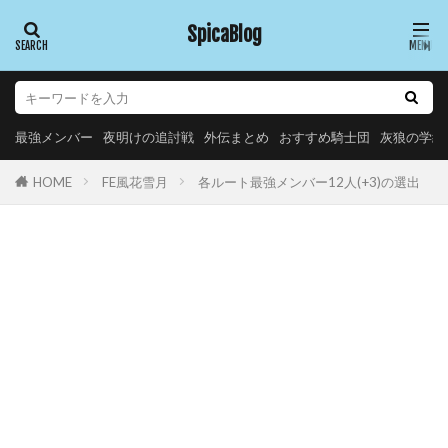
SpicaBlog
最強メンバー
夜明けの追討戦
外伝まとめ
おすすめ騎士団
灰狼の学級
FE風花雪月
各ルート最強メンバー12人(+3)の選出
HOME