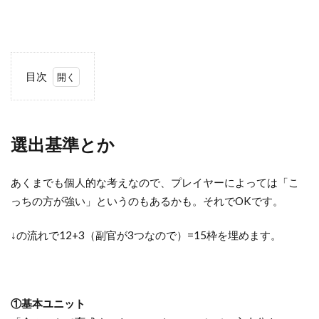
目次
1
選
出
選出基準とか
基
準
と
あくまでも個人的な考えなので、プレイヤーによっては「こ
か
っちの方が強い」というのもあるかも。それでOKです。
1.1
↓の流れで12+3（副官が3つなので）=15枠を埋めます。
その
ほか
基準
2
①基本ユニット
基