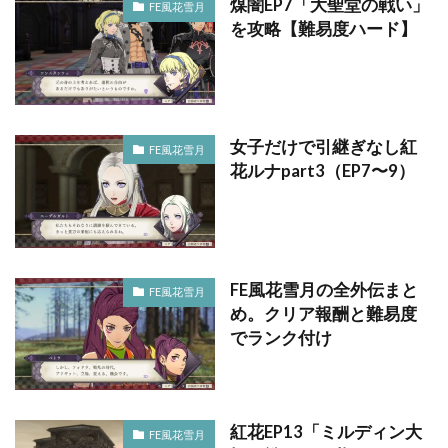
煤闇EP7「大聖堂の戦い」
FE風花雪月
を攻略【難易度ハード】
女子だけで引継ぎなし紅
FE風花雪月
花ルナpart3（EP7〜9）
FE風花雪月の全外伝まと
FE風花雪月
め。クリア報酬と難易度
でランク付け
紅花EP13「ミルディン大
FE風花雪月