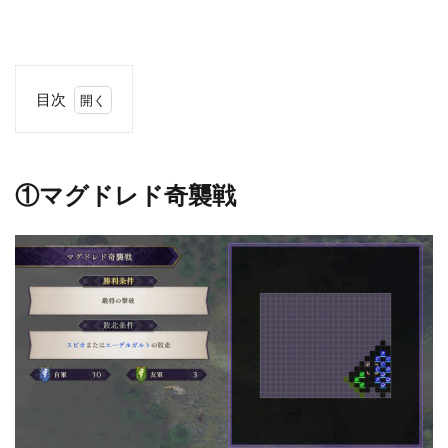
目次
1
①
マ
①マグドレド奇襲戦
グ
ド
レ
ド
奇
襲
戦
2
②
ゴ
ー