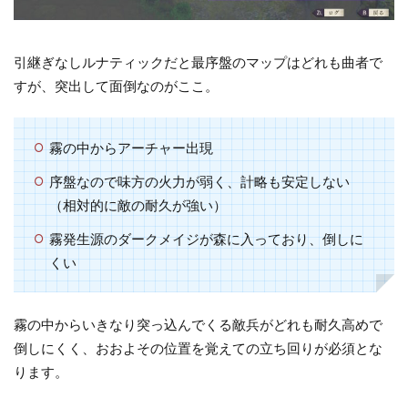
テ
ィ
エ
引継ぎなしルナティックだと最序盤のマップはどれも曲者で
家
すが、突出して面倒なのがここ。
督
争
乱
霧の中からアーチャー出現
3
序盤なので味方の火力が弱く、計略も安定しない
③
（相対的に敵の耐久が強い）
海
霧発生源のダークメイジが森に入っており、倒しに
の
くい
見
え
る
霧の中からいきなり突っ込んでくる敵兵がどれも耐久高めで
場
倒しにくく、おおよその位置を覚えての立ち回りが必須とな
所
ります。
4
④