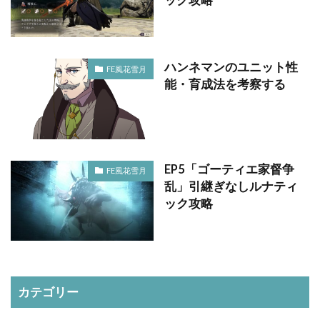
ハンネマンのユニット性
FE風花雪月
能・育成法を考察する
EP5「ゴーティエ家督争
FE風花雪月
乱」引継ぎなしルナティ
ック攻略
カテゴリー