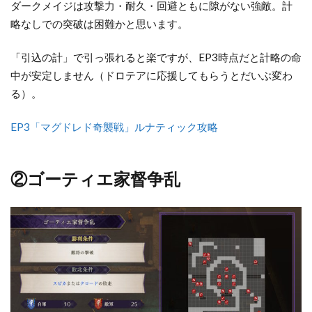
ダークメイジは攻撃力・耐久・回避ともに隙がない強敵。計
ア
略なしでの突破は困難かと思います。
リ
ア
「引込の計」で引っ張れると楽ですが、EP3時点だと計略の命
ン
中が安定しません（ドロテアに応援してもらうとだいぶ変わ
ロ
る）。
ッ
ド
攻
EP3「マグドレド奇襲戦」ルナティック攻略
城
戦
②ゴーティエ家督争乱
5
⑤メ
リセ
ウス
攻防
戦
（銀
雪翠