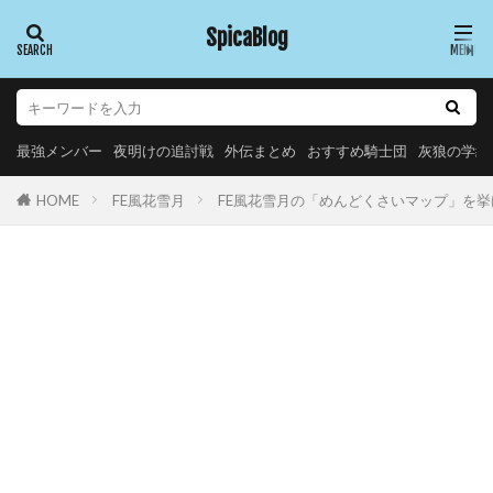
SpicaBlog
最強メンバー
夜明けの追討戦
外伝まとめ
おすすめ騎士団
灰狼の学級
FE風花雪月
FE風花雪月の「めんどくさいマップ」を挙
HOME