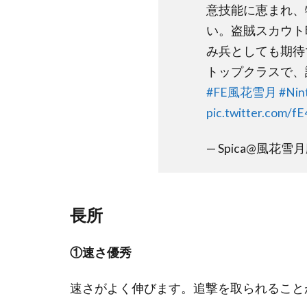
意技能に恵まれ、
2.3
い。盗賊スカウト
騎士
団
み兵としても期待
トップクラスで、
2.4
#FE風花雪月
#Nin
ルー
pic.twitter.com/
ト別
考察
— Spica@風花雪月廃人
2.5
育成
例
長所
①速さ優秀
速さがよく伸びます。追撃を取られること