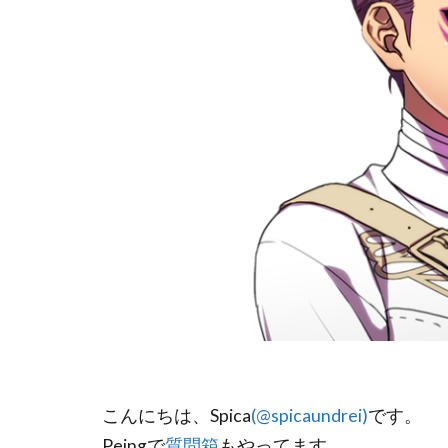
こんにちは、Spica
(@spicaundrei)
です。
Peingで
質問箱
もやってます。