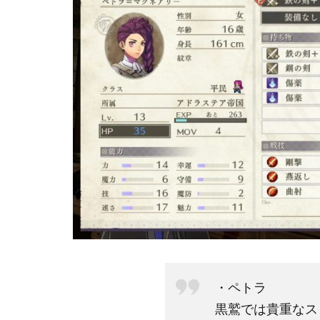
2
ペ
ト
ラ
育
成
2.1
メイ
ン武
器
2.2
おす
すめ
経験
・ペトラ
兵種
黒鷲では貴重なス