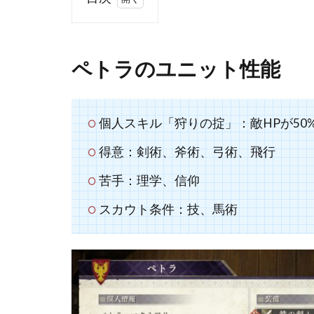
1
ペ
ト
ペトラのユニット性能
ラ
の
ユ
個人スキル「狩りの掟」：敵HPが50%
ニ
ッ
得意：剣術、斧術、弓術、飛行
ト
苦手：理学、信仰
性
能
スカウト条件：技、馬術
1.1
長所
1.2
短所