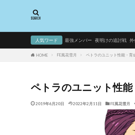
人気ワード
最強メンバー
夜明けの追討戦
外
FE風花雪月
ペトラのユニット性能・育
HOME
ペトラのユニット性能
2019年6月20日
2022年2月11日
FE風花雪月