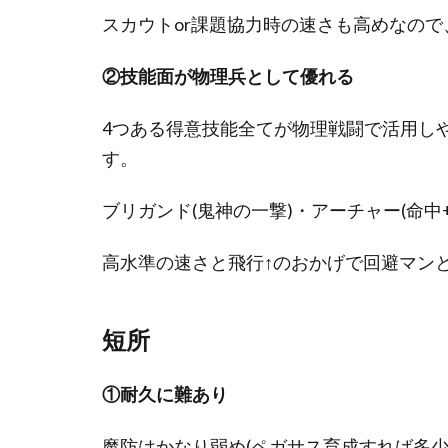
スカウトor課題協力時の速さも高めなの
②技能面が物理兵として優れる
4つある得意技能全てが物理戦闘で活用し
す。
ブリガンド(鬼神の一撃)・アーチャー(命中
高水準の速さと飛行↑のおかげで回避マン
短所
①耐久に難あり
魔防はかなり弱め(ペガサス育成すれば多