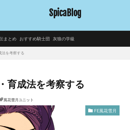
SpicaBlog
伝まとめ
おすすめ騎士団
灰狼の学級
成法を考察する
・育成法を考察する
風花雪月ユニット
FE風花雪月