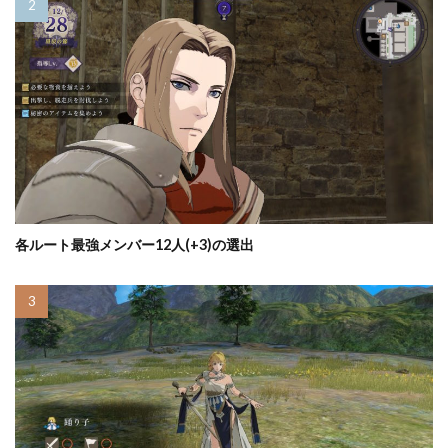
各ルート最強メンバー12人(+3)の選出