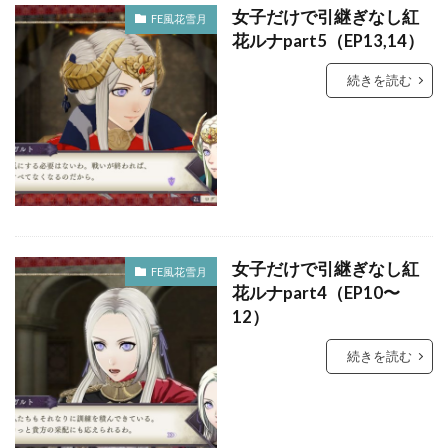
女子だけで引継ぎなし紅
FE風花雪月
花ルナpart5（EP13,14）
続きを読む
女子だけで引継ぎなし紅
FE風花雪月
花ルナpart4（EP10〜
12）
続きを読む