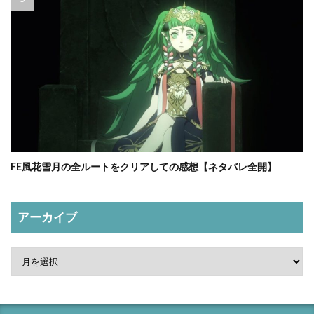
FE風花雪月の全ルートをクリアしての感想【ネタバレ全開】
アーカイブ