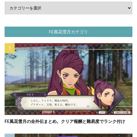
FE風花雪月カテゴリ
FE風花雪月の全外伝まとめ。クリア報酬と難易度でランク付け