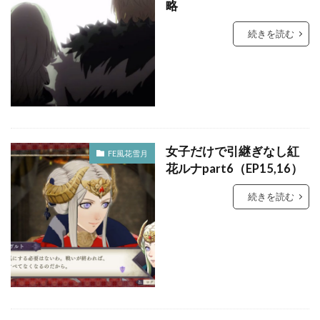
略
続きを読む
女子だけで引継ぎなし紅
FE風花雪月
花ルナpart6（EP15,16）
続きを読む