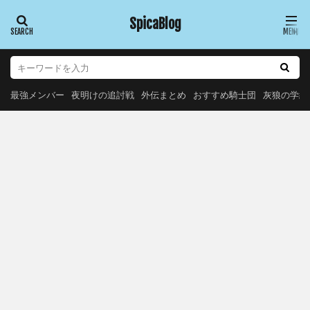
SpicaBlog
最強メンバー
夜明けの追討戦
外伝まとめ
おすすめ騎士団
灰狼の学級