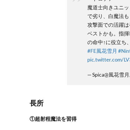
経験
魔道士向きユニッ
兵種
で劣り、白魔法も
2.3
攻撃面での活躍は
騎士
ベストかも。指揮
団
の命中↑に役立ち
2.4
#FE風花雪月
#Nin
ルー
pic.twitter.com/L
ト別
考察
— Spica@風花雪月廃人
2.5
育成
例
長所
①超射程魔法を習得