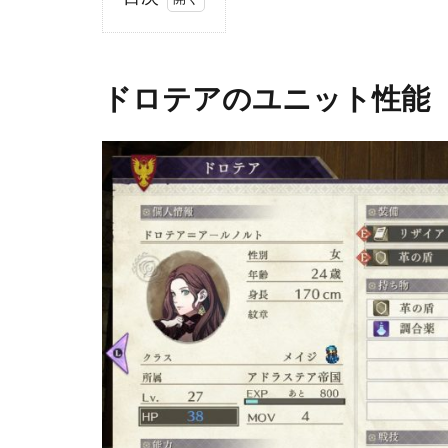
1
ド
ロ
ドロテアのユニット性能
テ
ア
の
ユ
ニ
ッ
ト
性
能
1.1
長所
1.2