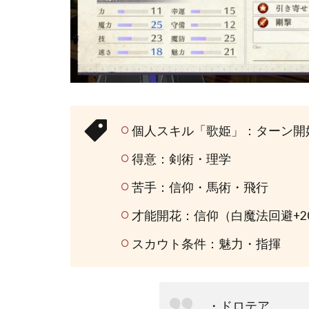
短所
2
ド
ロ
テ
ア
育
個人スキル「歌姫」：ターン開始
成
得意：剣術・理学
2.1
苦手：信仰・馬術・飛行
メイ
ン武
才能開花：信仰（白魔法回避+2
器
スカウト条件：魅力・指揮
2.2
おす
すめ
・ドロテア