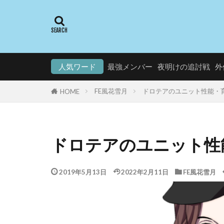
人気ワード
最強メンバー
夜明けの追討戦
外
FE風花雪月
ドロテアのユニット性能・
HOME
ドロテアのユニット性
2019年5月13日
2022年2月11日
FE風花雪月