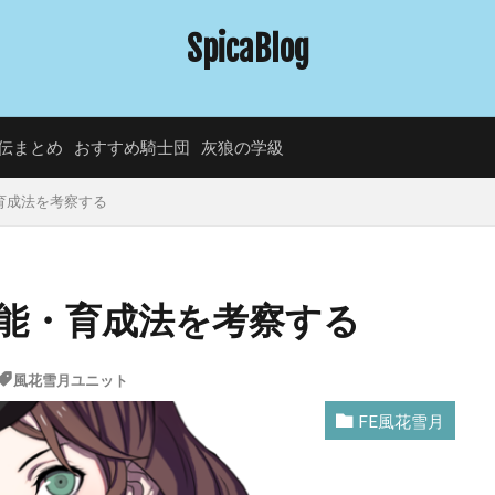
SpicaBlog
伝まとめ
おすすめ騎士団
灰狼の学級
育成法を考察する
能・育成法を考察する
風花雪月ユニット
FE風花雪月