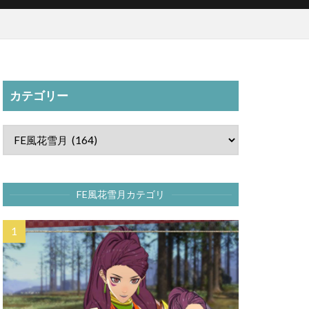
カテゴリー
FE風花雪月カテゴリ