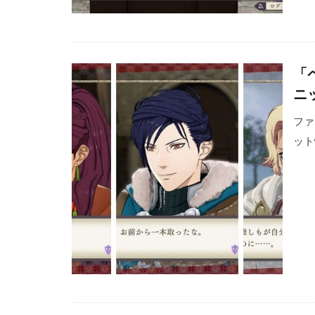
「
ニ
ファ
ット