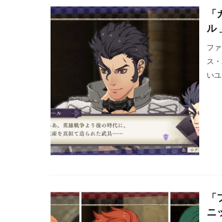
「
ル
ファ
ス・
いユ
「
ニ