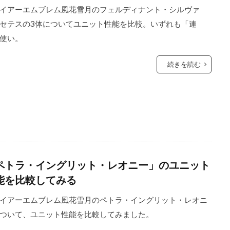
イアーエムブレム風花雪月のフェルディナント・シルヴァ
セテスの3体についてユニット性能を比較。いずれも「連
使い。
続きを読む
ペトラ・イングリット・レオニー」のユニット
能を比較してみる
イアーエムブレム風花雪月のペトラ・イングリット・レオニ
ついて、ユニット性能を比較してみました。