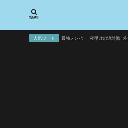
人気ワード
最強メンバー
夜明けの追討戦
外