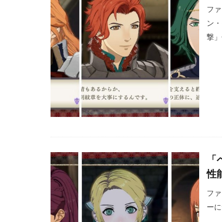
ファ
ン・
撃」
「
性
ファ
ーに