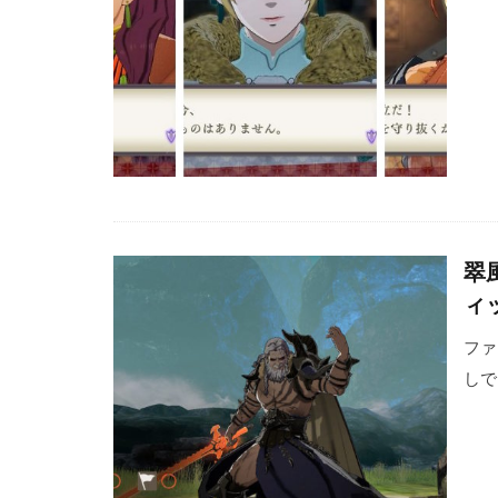
翠
ィ
ファ
しで