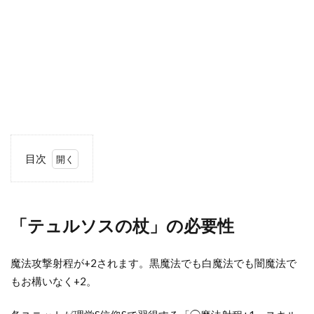
目次
1
「テ
ュル
「テュルソスの杖」の必要性
ソス
の
杖」
魔法攻撃射程が+2されます。黒魔法でも白魔法でも闇魔法で
の必
もお構いなく+2。
要性