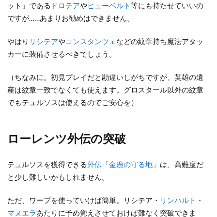
ット」である
ドロテア
や
ヒューベルト
等にも持たせていいの
ですが……あまりお勧めはできません。
やはり
リシテア
や
コンスタンツェ
などの紋章持ち魔法アタッ
カーに装備させるべきでしょう。
（ちなみに。初見プレイだと勘違いしがちですが、英雄の遺
産は紋章一致でなくても使えます。グロスタール以外の紋章
でもテュルソスは使えるのでご安心を）
ローレンツ外伝の突破
テュルソスを獲得できる
外伝「金鹿の守る地」
は、高難度だ
と少し難しいかもしれません。
ただ、ワープを使っていけば簡単。リシテア・
リンハルト
・
マヌエラ
あたりに予め覚えさせておけば難なく突破できま