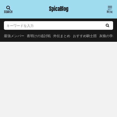
SpicaBlog
最強メンバー
夜明けの追討戦
外伝まとめ
おすすめ騎士団
灰狼の学級