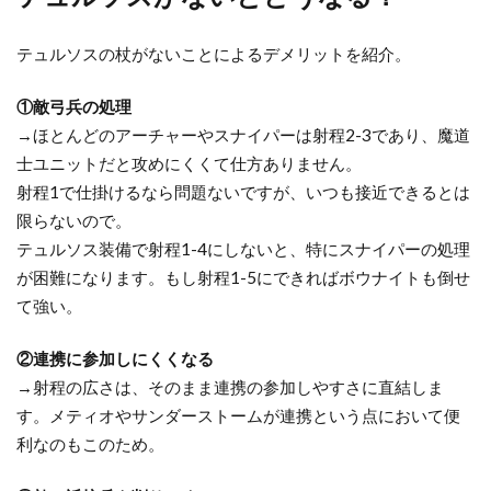
4
紋
テュルソスの杖がないことによるデメリットを紹介。
章
な
①敵弓兵の処理
し
→ほとんどのアーチャーやスナイパーは射程2-3であり、魔道
で
も
士ユニットだと攻めにくくて仕方ありません。
一
射程1で仕掛けるなら問題ないですが、いつも接近できるとは
応
限らないので。
使
テュルソス装備で射程1-4にしないと、特にスナイパーの処理
え
が困難になります。もし射程1-5にできればボウナイトも倒せ
る
て強い。
5
ロ
②連携に参加しにくくなる
ー
→射程の広さは、そのまま連携の参加しやすさに直結しま
レ
す。メティオやサンダーストームが連携という点において便
ン
利なのもこのため。
ツ
外