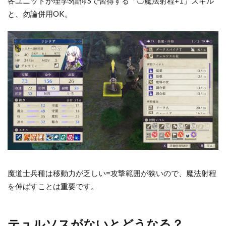
各ユニットが理学S信仰Sで習得する「◯魔法射程+1」スキル
2
と、勿論併用OK。
テュ
ルソ
スが
ない
とど
うな
る？
3
ロ
ー
レ
ン
ツ
魔道士兵種は移動力が乏しい=攻撃範囲が狭いので、魔法射程
ス
を伸ばすことは重要です。
カ
ウ
ト
テュルソスがないとどうなる？