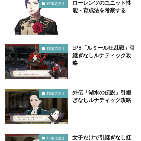
ローレンツのユニット性
FE風花雪月
能・育成法を考察する
EP8「ルミール狂乱戦」引
FE風花雪月
継ぎなしルナティック攻
略
外伝「湖水の伝説」引継
FE風花雪月
ぎなしルナティック攻略
女子だけで引継ぎなし紅
FE風花雪月