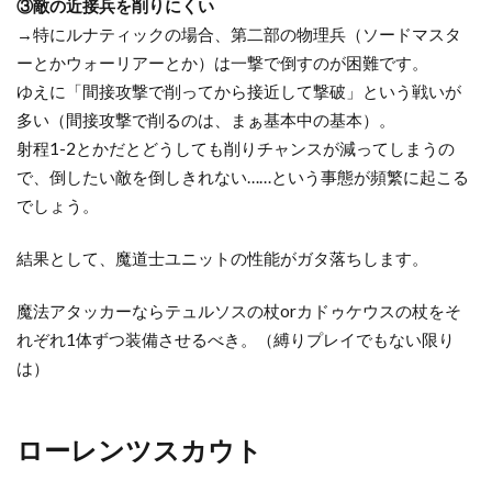
③敵の近接兵を削りにくい
伝
→特にルナティックの場合、第二部の物理兵（ソードマスタ
の
ーとかウォーリアーとか）は一撃で倒すのが困難です。
突
ゆえに「間接攻撃で削ってから接近して撃破」という戦いが
破
多い（間接攻撃で削るのは、まぁ基本中の基本）。
射程1-2とかだとどうしても削りチャンスが減ってしまうの
で、倒したい敵を倒しきれない……という事態が頻繁に起こる
でしょう。
結果として、魔道士ユニットの性能がガタ落ちします。
魔法アタッカーならテュルソスの杖orカドゥケウスの杖をそ
れぞれ1体ずつ装備させるべき。（縛りプレイでもない限り
は）
ローレンツスカウト