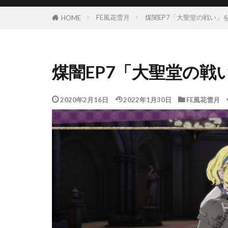
FE風花雪月
煤闇EP7「大聖堂の戦い」
HOME
煤闇EP7「大聖堂の
2020年2月16日
2022年1月30日
FE風花雪月