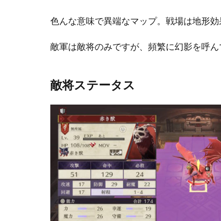
1.3
自軍
色んな意味で異端なマップ。戦場は地形効
ユニ
ット
敵軍は敵将のみですが、頻繁に幻影を呼ん
の兵
種
敵将ステータス
2
攻
略
開
始