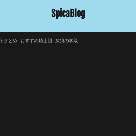
SpicaBlog
伝まとめ
おすすめ騎士団
灰狼の学級