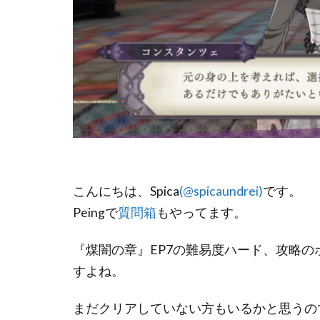
こんにちは、Spica
(@spicaundrei)
です。
Peingで
質問箱
もやってます。
『煤闇の章』EP7の難易度ハード、攻略
すよね。
まだクリアしていない方もいるかと思うの