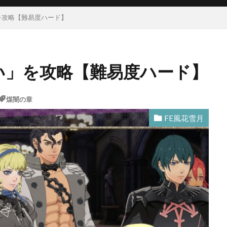
を攻略【難易度ハード】
戦い」を攻略【難易度ハード】
煤闇の章
FE風花雪月