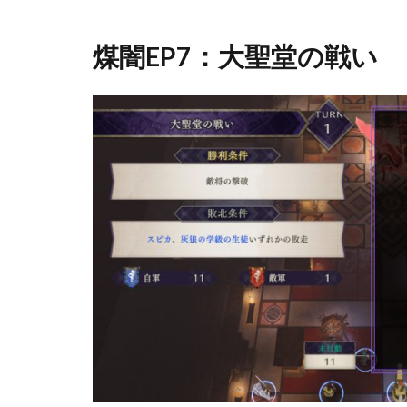
煤闇
EP7：
煤闇EP7：大聖堂の戦い
大聖
堂の
戦い
1.1
敵将
ステ
ータ
ス
1.2
基本
的な
立ち
回り