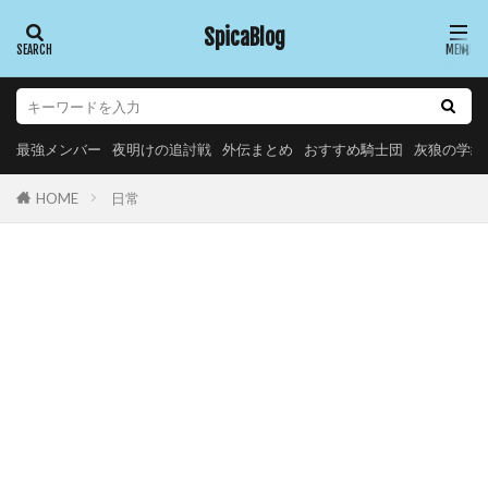
SpicaBlog
最強メンバー
夜明けの追討戦
外伝まとめ
おすすめ騎士団
灰狼の学級
日常
HOME